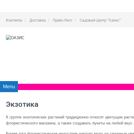
Контакты
Доставка
Прайс-Лист
Садовый Центр “Оазис”
Menu
Экзотика
К группе экзотических растений традиционно относят цветущие расте
флористического магазина, а также создавать букеты на любой вкус
Кроме того флористическая индустрия диктует моду на сезонные цвет